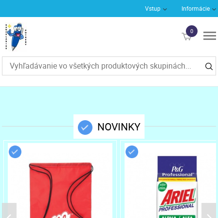
Vstup
Informácie
0
€0
NOVINKY