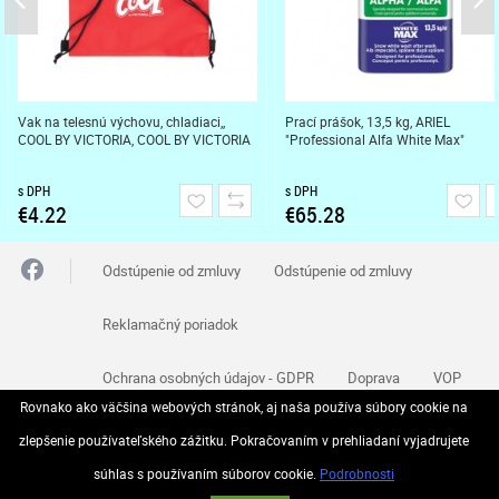
Vak na telesnú výchovu, chladiaci,,
Prací prášok, 13,5 kg, ARIEL
COOL BY VICTORIA, COOL BY VICTORIA
"Professional Alfa White Max"
s DPH
s DPH
€4.22
€65.28
Odstúpenie od zmluvy
Odstúpenie od zmluvy
Reklamačný poriadok
Ochrana osobných údajov - GDPR
Doprava
VOP
Rovnako ako väčšina webových stránok, aj naša používa súbory cookie na
Kontakt
zlepšenie používateľského zážitku. Pokračovaním v prehliadaní vyjadrujete
súhlas s používaním súborov cookie.
Podrobnosti