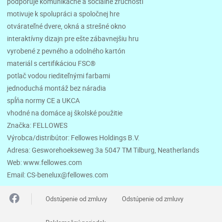
podporuje komunikačné a sociálne zručnosti
motivuje k spolupráci a spoločnej hre
otvárateľné dvere, okná a strešné okno
interaktívny dizajn pre ešte zábavnejšiu hru
vyrobené z pevného a odolného kartón
materiál s certifikáciou FSC®
potlač vodou riediteľnými farbami
jednoduchá montáž bez náradia
spĺňa normy CE a UKCA
vhodné na domáce aj školské použitie
Značka: FELLOWES
Výrobca/distribútor: Fellowes Holdings B.V.
Adresa: Gesworehoekseweg 3a 5047 TM Tilburg, Neatherlands
Web: www.fellowes.com
Email: CS-benelux@fellowes.com
Odstúpenie od zmluvy
Odstúpenie od zmluvy