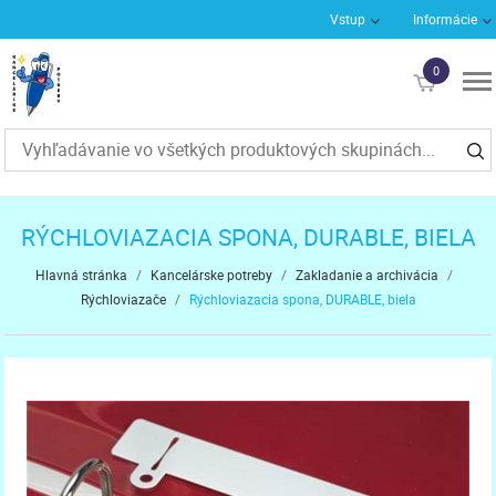
Vstup
Informácie
0
€0
RÝCHLOVIAZACIA SPONA, DURABLE, BIELA
Hlavná stránka
/
Kancelárske potreby
/
Zakladanie a archivácia
/
Rýchloviazače
/
Rýchloviazacia spona, DURABLE, biela