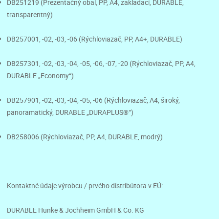
DB251219 (Prezentačný obal, PP, A4, zakladací, DURABLE,
transparentný)
DB257001, -02, -03, -06 (Rýchloviazač, PP, A4+, DURABLE)
DB257301, -02, -03, -04, -05, -06, -07, -20 (Rýchloviazač, PP, A4,
DURABLE „Economy“)
DB257901, -02, -03, -04, -05, -06 (Rýchloviazač, A4, široký,
panoramatický, DURABLE „DURAPLUS®“)
DB258006 (Rýchloviazač, PP, A4, DURABLE, modrý)
Kontaktné údaje výrobcu / prvého distribútora v EÚ:
DURABLE Hunke & Jochheim GmbH & Co. KG