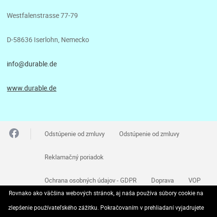
Westfalenstrasse 77-79
D-58636 Iserlohn, Nemecko
info@durable.de
www.durable.de
Odstúpenie od zmluvy
Odstúpenie od zmluvy
Reklamačný poriadok
Ochrana osobných údajov - GDPR
Doprava
VOP
Rovnako ako väčšina webových stránok, aj naša používa súbory cookie na
Kontakt
zlepšenie používateľského zážitku. Pokračovaním v prehliadaní vyjadrujete