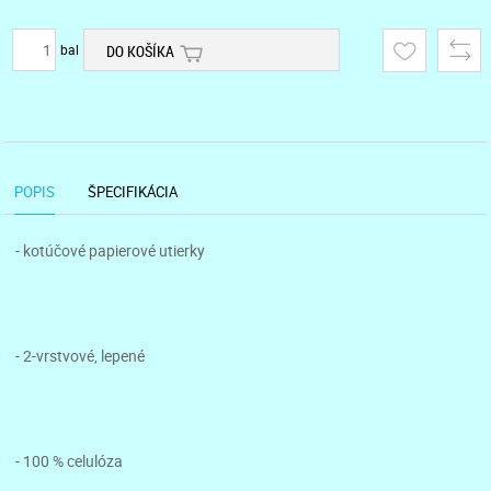
bal
DO KOŠÍKA
POPIS
ŠPECIFIKÁCIA
- kotúčové papierové utierky
- 2-vrstvové, lepené
- 100 % celulóza