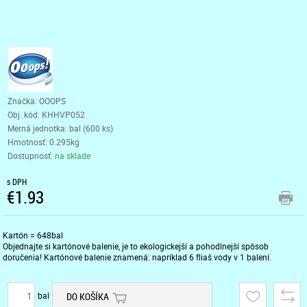
Značka: OOOPS
Obj. kód:
KHHVP052
Merná jednotka: bal (600 ks)
Hmotnosť: 0.295kg
Dostupnosť:
na sklade
s DPH
€1.93
Kartón = 648bal
Objednajte si kartónové balenie, je to ekologickejší a pohodlnejší spôsob
doručenia! Kartónové balenie znamená: napríklad 6 fliaš vody v 1 balení.
bal
DO KOŠÍKA