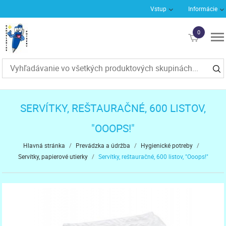
Vstup
Informácie
0
€0
SERVÍTKY, REŠTAURAČNÉ, 600 LISTOV,
"OOOPS!"
Hlavná stránka
/
Prevádzka a údržba
/
Hygienické potreby
/
Servítky, papierové utierky
/
Servítky, reštauračné, 600 listov, "Ooops!"