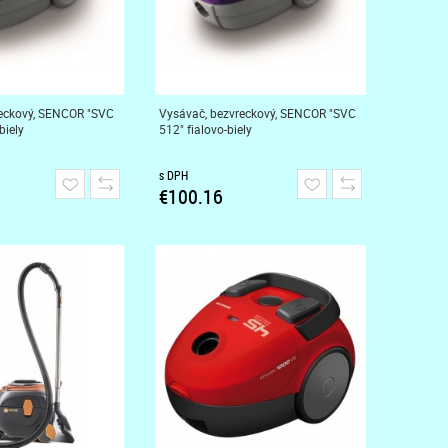
reckový, SENCOR "SVC
Vysávač, bezvreckový, SENCOR "SVC
biely
512" fialovo-biely
s DPH
€100.16