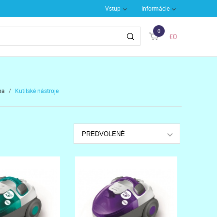
Vstup
Informácie
0
€0
ba
/
Kutilské nástroje
PREDVOLENÉ