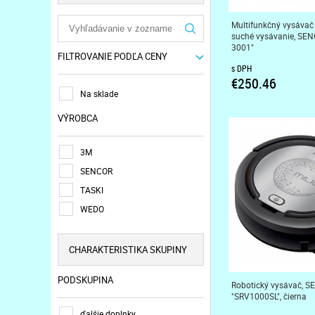
Multifunkčný vysávač
suché vysávanie, SE
3001"
FILTROVANIE PODĽA CENY
s DPH
€250.46
Na sklade
VÝROBCA
3M
SENCOR
TASKI
WEDO
CHARAKTERISTIKA SKUPINY
PODSKUPINA
Robotický vysávač, 
"SRV1000SL", čierna
ďalšie doplnky