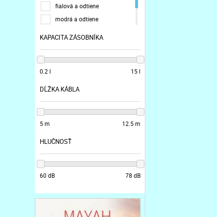
fialová a odtiene
modrá a odtiene
sivá a odtiene
KAPACITA ZÁSOBNÍKA
žltá a odtiene
0.2 l
15 l
DĹŽKA KÁBLA
5 m
12.5 m
HLUČNOSŤ
60 dB
78 dB