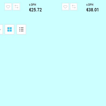
s DPH
s DPH
€25.72
€38.01