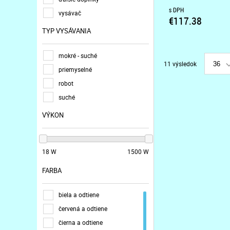
s DPH
vysávač
€117.38
TYP VYSÁVANIA
mokré - suché
11 výsledok
36
priemyselné
robot
suché
VÝKON
18 W
1500 W
FARBA
biela a odtiene
červená a odtiene
čierna a odtiene