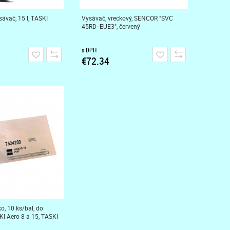
ávač, 15 l, TASKI
Vysávač, vreckový, SENCOR "SVC
45RD--EUE3", červený
s DPH
€72.34
o, 10 ks/bal, do
I Aero 8 a 15, TASKI