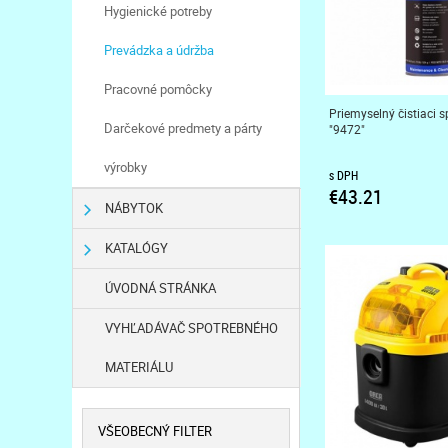
Hygienické potreby
Prevádzka a údržba
Pracovné pomôcky
Priemyselný čistiaci s
Darčekové predmety a párty
"9472"
výrobky
s DPH
€43.21
NÁBYTOK
KATALÓGY
ÚVODNÁ STRÁNKA
VYHĽADÁVAČ SPOTREBNÉHO
MATERIÁLU
VŠEOBECNÝ FILTER