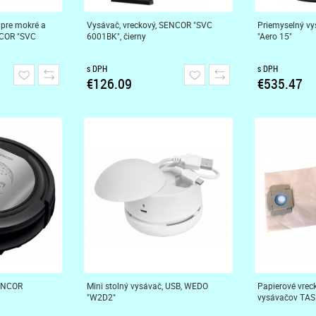
 pre mokré a
Vysávač, vreckový, SENCOR "SVC
Priemyselný vys
NCOR "SVC
6001BK", čierny
"Aero 15"
s DPH
s DPH
€126.09
€535.47
SENCOR
Mini stolný vysávač, USB, WEDO
Papierové vreck
"W2D2"
vysávačov TASK