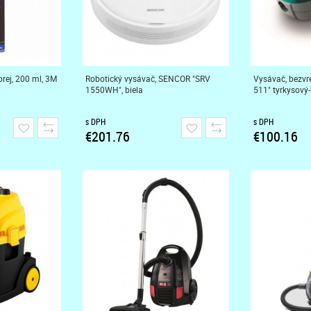
prej, 200 ml, 3M
Robotický vysávač, SENCOR "SRV
Vysávač, bezv
1550WH", biela
511" tyrkysový-
s DPH
s DPH
€201.76
€100.16