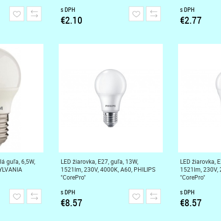
s DPH
s DPH
€2.10
€2.77
lá guľa, 6,5W,
LED žiarovka, E27, guľa, 13W,
LED žiarovka, E
SYLVANIA
1521lm, 230V, 4000K, A60, PHILIPS
1521lm, 230V, 
"CorePro"
"CorePro"
s DPH
s DPH
€8.57
€8.57