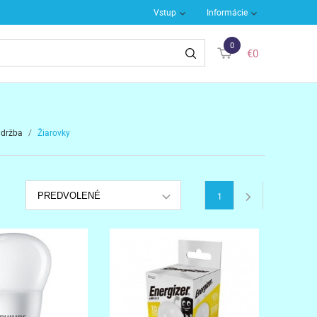
Vstup
Informácie
0
€0
údržba
/
Žiarovky
PREDVOLENÉ
1