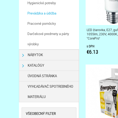
Hygienické potreby
Prevádzka a údržba
Pracovné pomôcky
LED žiarovka, E27, guľ
Darčekové predmety a párty
1055lm, 230V, 4000K,
"CorePro"
výrobky
s DPH
€6.13
NÁBYTOK
KATALÓGY
ÚVODNÁ STRÁNKA
VYHĽADÁVAČ SPOTREBNÉHO
MATERIÁLU
VŠEOBECNÝ FILTER