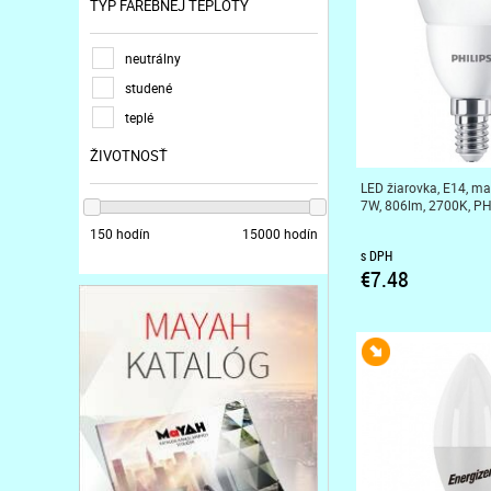
TYP FAREBNEJ TEPLOTY
neutrálny
studené
teplé
ŽIVOTNOSŤ
LED žiarovka, E14, ma
7W, 806lm, 2700K, PH
150 hodín
15000 hodín
s DPH
€7.48