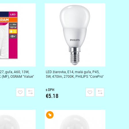
27, guľa, A60, 13W,
LED žiarovka, E14, malá guľa, P45,
 (MF), OSRAM "Value"
5W, 470lm, 2700K, PHILIPS "CorePro"
s DPH
€5.18