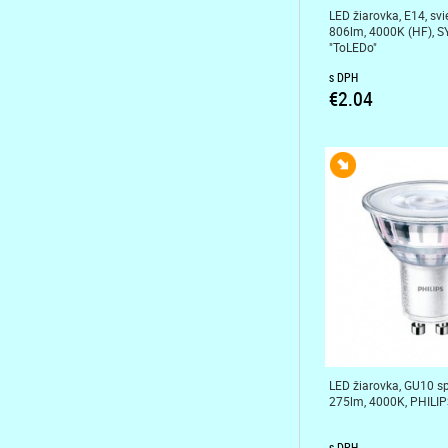
LED žiarovka, E14, svi
806lm, 4000K (HF), 
"ToLEDo"
s DPH
€2.04
LED žiarovka, GU10 sp
275lm, 4000K, PHILIP
s DPH