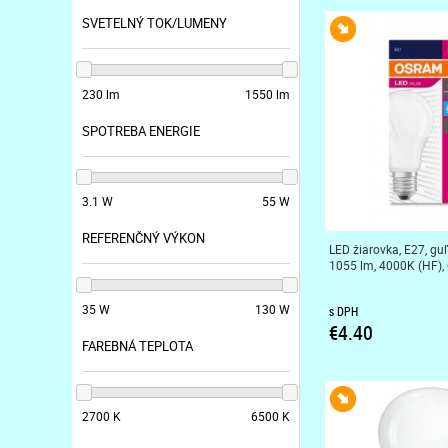
SVETELNÝ TOK/LUMENY
230 lm
1550 lm
SPOTREBA ENERGIE
3.1 W
55 W
REFERENČNÝ VÝKON
LED žiarovka, E27, guľ
1055 lm, 4000K (HF),
35 W
130 W
s DPH
€4.40
FAREBNÁ TEPLOTA
2700 K
6500 K