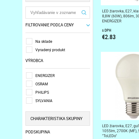
LED žiarovka, E27, kla
8,8W (60W), 806lm, 3
ENERGIZER
FILTROVANIE PODĽA CENY
s DPH
€2.83
Na sklade
Vyradený produkt
VÝROBCA
ENERGIZER
OSRAM
PHILIPS
SYLVANIA
CHARAKTERISTIKA SKUPINY
LED žiarovka, E27, guľ
1055lm, 2700K (MF),
PODSKUPINA
"ToLEDo"