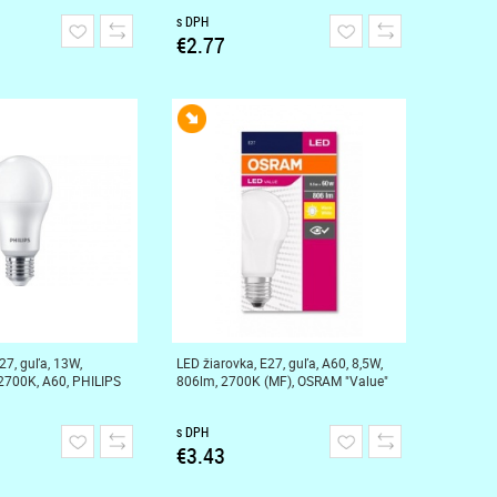
s DPH
€2.77
27, guľa, 13W,
LED žiarovka, E27, guľa, A60, 8,5W,
2700K, A60, PHILIPS
806lm, 2700K (MF), OSRAM "Value"
s DPH
€3.43