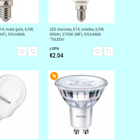
14, malá guľa, 6,5W,
LED žiarovka, E14, sviečka, 6,5W,
(HF), SYLVANIA
806lm, 2700K (MF), SYLVANIA
"ToLEDo"
s DPH
€2.04