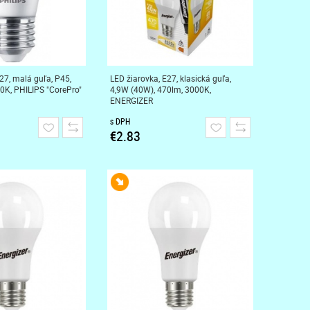
27, malá guľa, P45,
LED žiarovka, E27, klasická guľa,
0K, PHILIPS "CorePro"
4,9W (40W), 470lm, 3000K,
ENERGIZER
s DPH
€2.83