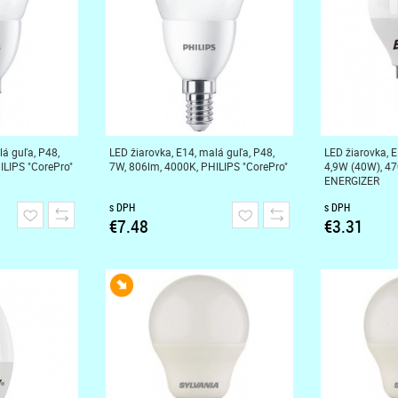
lá guľa, P48,
LED žiarovka, E14, malá guľa, P48,
LED žiarovka, E
ILIPS "CorePro"
7W, 806lm, 4000K, PHILIPS "CorePro"
4,9W (40W), 47
ENERGIZER
s DPH
s DPH
€7.48
€3.31