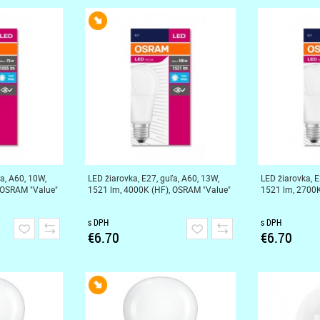
a, A60, 10W,
LED žiarovka, E27, guľa, A60, 13W,
LED žiarovka, E
 OSRAM "Value"
1521 lm, 4000K (HF), OSRAM "Value"
1521 lm, 2700K
s DPH
s DPH
€6.70
€6.70