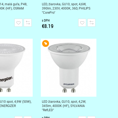
14, malá guľa, P48,
LED, žiarovka, GU10, spot, 4,6W,
000K (HF), OSRAM
390lm, 230V, 4000K, 36D, PHILIPS
"CorePro"
s DPH
€8.19
GU10 spot, 4,9W (50W),
LED žiarovka, GU10, spot, 4,2W,
 ENERGIZER
345lm, 4000K (HF), SYLVANIA
"RefLED"
s DPH