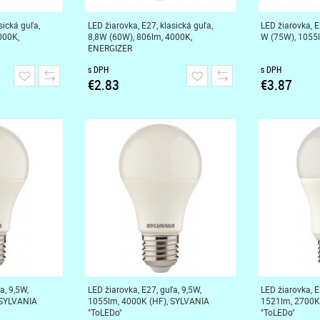
sická guľa,
LED žiarovka, E27, klasická guľa,
LED žiarovka, E
000K,
8,8W (60W), 806lm, 4000K,
W (75W), 1055
ENERGIZER
s DPH
s DPH
€2.83
€3.87
a, 9,5W,
LED žiarovka, E27, guľa, 9,5W,
LED žiarovka, E
 SYLVANIA
1055lm, 4000K (HF), SYLVANIA
1521lm, 2700K
"ToLEDo"
"ToLEDo"