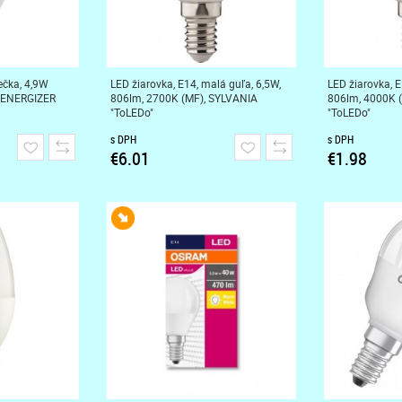
ečka, 4,9W
LED žiarovka, E14, malá guľa, 6,5W,
LED žiarovka, E
, ENERGIZER
806lm, 2700K (MF), SYLVANIA
806lm, 4000K 
"ToLEDo"
"ToLEDo"
s DPH
s DPH
€6.01
€1.98