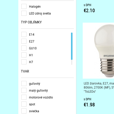
s DPH
Halogén
€2.10
LED zdroj svetla
TYP OBJÍMKY
E14
E27
GU10
H1
H7
H11
TVAR
LED žiarovka, E27, ma
guľovitý
806lm, 2700K (MF), 
malý guľovitý
"ToLEDo"
motorové vozidlo
s DPH
€1.98
spot
sviečka