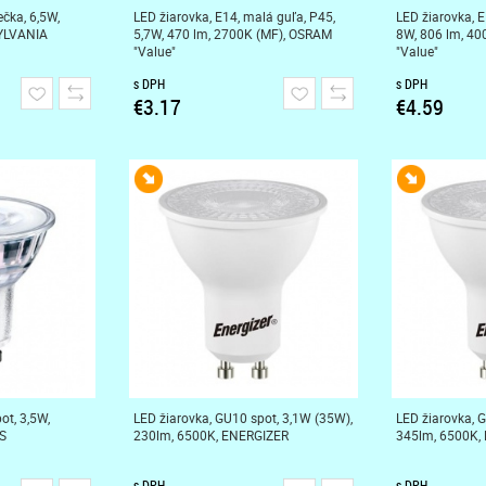
ečka, 6,5W,
LED žiarovka, E14, malá guľa, P45,
LED žiarovka, E
SYLVANIA
5,7W, 470 lm, 2700K (MF), OSRAM
8W, 806 lm, 4
"Value"
"Value"
s DPH
s DPH
€3.17
€4.59
ot, 3,5W,
LED žiarovka, GU10 spot, 3,1W (35W),
LED žiarovka, 
S
230lm, 6500K, ENERGIZER
345lm, 6500K,
s DPH
s DPH