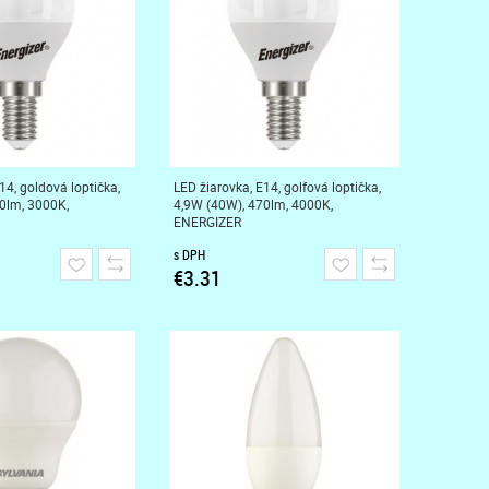
14, goldová loptička,
LED žiarovka, E14, golfová loptička,
0lm, 3000K,
4,9W (40W), 470lm, 4000K,
ENERGIZER
s DPH
€3.31