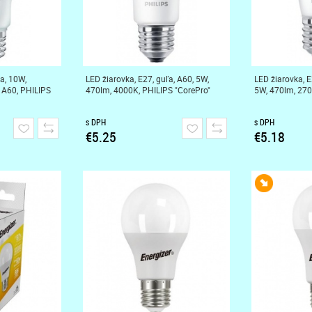
a, 10W,
LED žiarovka, E27, guľa, A60, 5W,
LED žiarovka, E
 A60, PHILIPS
470lm, 4000K, PHILIPS "CorePro"
5W, 470lm, 270
s DPH
s DPH
€5.25
€5.18